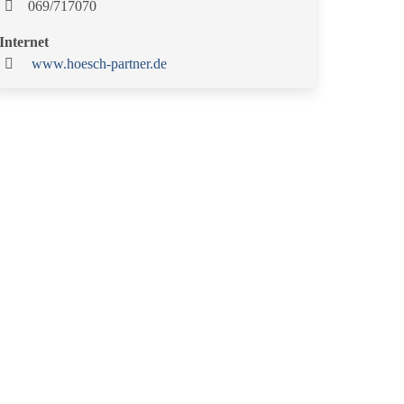
069/717070
Internet
www.hoesch-partner.de