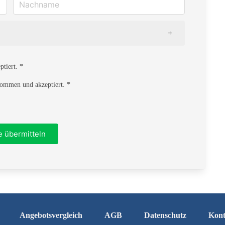
tiert. *
ommen und akzeptiert. *
Ort
e übermitteln
Angebotsvergleich
AGB
Datenschutz
Kont