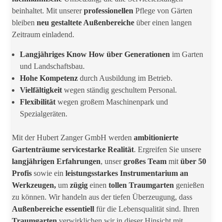
beinhaltet. Mit unserer
professionellen
Pflege von Gärten
bleiben
neu gestaltete Außenbereiche
über einen langen
Zeitraum einladend.
Langjähriges Know How über Generationen
im Garten
und Landschaftsbau.
Hohe Kompetenz
durch Ausbildung im Betrieb.
Vielfältigkeit
wegen ständig geschultem Personal.
Flexibilität
wegen großem Maschinenpark und
Spezialgeräten.
Mit der Hubert Zanger GmbH werden
ambitionierte
Gartenträume
servicestarke Realität
. Ergreifen Sie unsere
langjährigen Erfahrungen
, unser
großes Team
mit
über 50
Profis
sowie ein
leistungsstarkes Instrumentarium
an
Werkzeugen,
um
zügig
einen
tollen Traumgarten
genießen
zu können. Wir handeln aus der tiefen Überzeugung, dass
Außenbereiche essentiell
für die Lebensqualität sind. Ihren
Traumgarten
verwirklichen wir in dieser Hinsicht mit