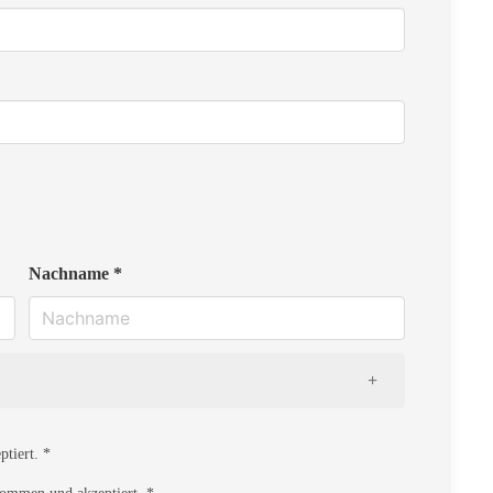
Nachname *
tiert. *
ommen und akzeptiert. *