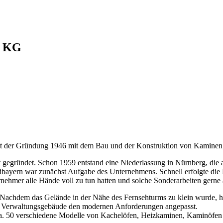
. KG
 seit der Gründung 1946 mit dem Bau und der Konstruktion von Kamine
gründet. Schon 1959 entstand eine Niederlassung in Nürnberg, die auc
bayern war zunächst Aufgabe des Unternehmens. Schnell erfolgte die
nehmer alle Hände voll zu tun hatten und solche Sonderarbeiten gerne a
achdem das Gelände in der Nähe des Fernsehturms zu klein wurde, hat
as Verwaltungsgebäude den modernen Anforderungen angepasst.
r ca. 50 verschiedene Modelle von Kachelöfen, Heizkaminen, Kaminöfe