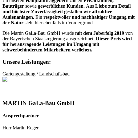
Zu unseren
Hauptauftraggeber
n zählen
Privatkunden,
Bauträger
sowie
gewerbliche
n
Kunden.
Aus
Liebe zum Detail
und höchster Zuverlässigkeit
gestalten wir attraktive
Außenanlagen.
Ein
respektvoller und nachhaltiger Umgang mit
der Natur
steht hier ebenfalls im Vordergrund.
Die Martin GaLa-Bau GmbH wurde
mit dem Joberfolg 2019
von
der Bayerischen Staatsregierung ausgezeichnet.
Dieser Preis wird
für herausragende Leistungen im Umgang mit
schwerbehinderten Mitarbeitern verliehen.
Unsere Leistungen:
Gartengestaltung / Landschaftsbau
MARTIN GaLa-Bau GmbH
Ansprechpartner
Herr Martin Reger