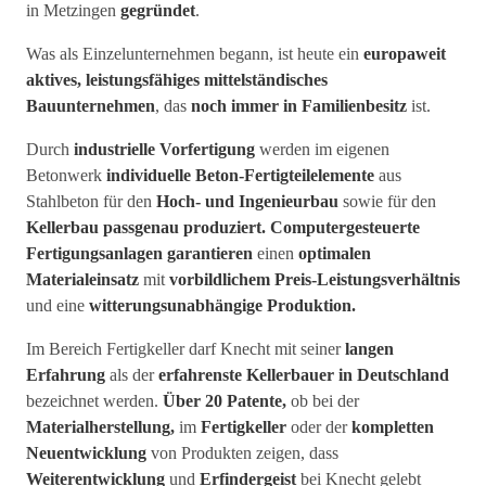
in Metzingen
gegründet
.
Was als Einzelunternehmen begann, ist heute ein
europaweit
aktives,
leistungsfähiges mittelständisches
Bauunternehmen
, das
noch immer in Familienbesitz
ist.
Durch
industrielle Vorfertigung
werden im eigenen
Betonwerk
individuelle Beton-Fertigteilelemente
aus
Stahlbeton für den
Hoch- und Ingenieurbau
sowie für den
Kellerbau passgenau produziert.
Computergesteuerte
Fertigungsanlagen
garantieren
einen
optimalen
Materialeinsatz
mit
vorbildlichem Preis-Leistungsverhältnis
und eine
witterungsunabhängige Produktion.
Im Bereich Fertigkeller darf Knecht mit seiner
langen
Erfahrung
als der
erfahrenste Kellerbauer in Deutschland
bezeichnet werden.
Über 20 Patente,
ob bei der
Materialherstellung,
im
Fertigkeller
oder der
kompletten
Neuentwicklung
von Produkten zeigen, dass
Weiterentwicklung
und
Erfindergeist
bei Knecht gelebt