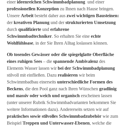
einer
ideenreichen Schwimmbadplanung
und einer
professionellen Konzeption
zu Ihnen nach Hause bringen.
Unsere
Arbeit
besteht daher aus
zwei wichtigen Bausteinen:
der
kreativen Planung
und der
strukturierten Umsetzung
durch
qualifizierte
und
erfahrene
Schwimmbadtechniker
. So erhalten Sie eine
echte
Wohlfühloase
, in der Sie Ihren Alltag loslassen können.
Ob tosendes Gewässer oder die spiegelglatte Oberfläche
eines ruhigen Sees
– die
spannende Ambivalenz
des
Elements Wasser lassen wir
bei der Schwimmbadplanung
stilvoll mit einfließen. Dazu
realisieren
wir beim
Schwimmbadbau einerseits
unterschiedliche Formen des
Beckens
, die den Pool ganz nach Ihren Wünschen
gradlinig
und massiv oder weich und organisch
erscheinen lassen
(unter unserer Rubrik Schwimmbadvarianten bekommen Sie
weitere Informationen dazu). Andererseits setzen wir auf
praktisches sowie stilvolles Schwimmbadzubehör
wie zum
Beispiel
Treppen und Unterwasser-Ebenen
, welche die