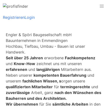
Registrieren
Login
Engler & Spöri Baugesellschaft mbH
Bauunternehmen in Emmendingen
Hochbau, Tiefbau, Umbau - Bauen ist unser
Handwerk.
Seit über 25 Jahren
erworbene
Fachkompetenz
und
Know-How
zeichnet uns mit unseren
erfahrenen
und
langjährigen
Mitarbeitern aus.
Neben unserer
kompetenten Bauerfahrung
und
unserem
fachlichen Wissen, s
orgen unsere
qualifizierten Mitarbeiter
für
termingerechte
und
zuverlässige
Arbeit, ganz
nach den Wünschen des
Bauherren und des Architekten.
Wir übernehmen
für Sie
sämtliche Arbeiten
in den