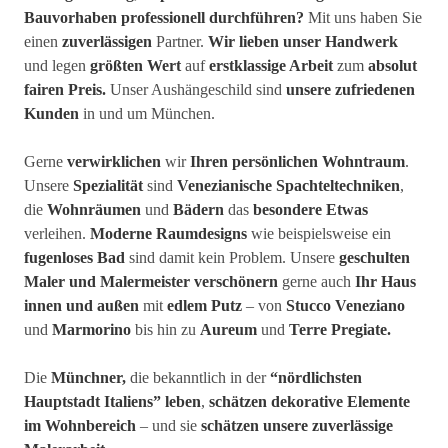
Bauvorhaben professionell durchführen?
Mit uns haben Sie
einen
zuverlässigen
Partner.
Wir lieben unser Handwerk
und legen
größten Wert
auf
erstklassige Arbeit
zum
absolut
fairen Preis.
Unser Aushängeschild sind
unsere zufriedenen
Kunden
in und um München.
Gerne
verwirklichen
wir
Ihren persönlichen Wohntraum
.
Unsere
Spezialität
sind
Venezianische Spachteltechniken
,
die
Wohnräumen
und
Bädern
das
besondere Etwas
verleihen.
Moderne Raumdesigns
wie beispielsweise ein
fugenloses Bad
sind damit kein Problem. Unsere
geschulten
Maler und Malermeister verschönern
gerne auch
Ihr Haus
innen und außen
mit
edlem Putz
– von
Stucco Veneziano
und
Marmorino
bis hin zu
Aureum
und
Terre Pregiate.
Die
Münchner,
die bekanntlich in der
“nördlichsten
Hauptstadt Italiens”
leben
,
schätzen dekorative Elemente
im Wohnbereich
– und sie
schätzen unsere zuverlässige