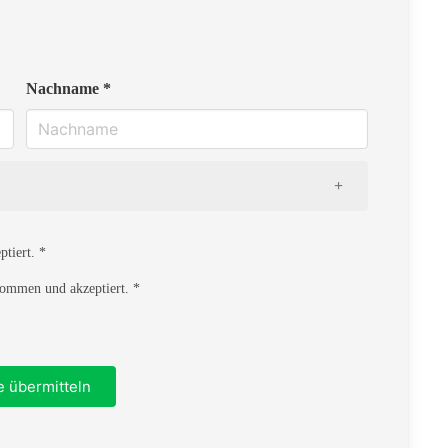
Nachname *
tiert. *
ommen und akzeptiert. *
Ort
e übermitteln