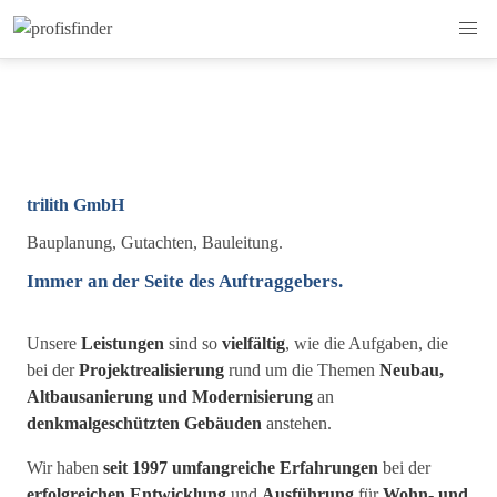
trilith GmbH
Bauplanung, Gutachten, Bauleitung.
Immer an der Seite des Auftraggebers.
Unsere
Leistungen
sind so
vielfältig
, wie die Aufgaben, die
bei der
Projektrealisierung
rund um die Themen
Neubau,
Altbausanierung und Modernisierung
an
denkmalgeschützten Gebäuden
anstehen.
Wir haben
seit 1997 umfangreiche Erfahrungen
bei der
erfolgreichen Entwicklung
und
Ausführung
für
Wohn- und