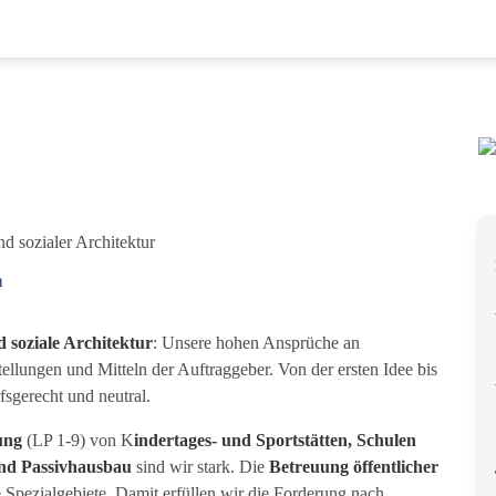
d sozialer Architektur
n
d soziale Architektur
: Unsere hohen Ansprüche an
ellungen und Mitteln der Auftrag­geber. Von der ersten Idee bis
fsgerecht und neutral.
ung
(LP 1-9) von K
indertages- und Sportstätten, Schulen
nd Passivhausbau
sind wir stark. Die
Betreuung öffentlicher
 Spezialgebiete. Damit erfüllen wir die Forderung nach