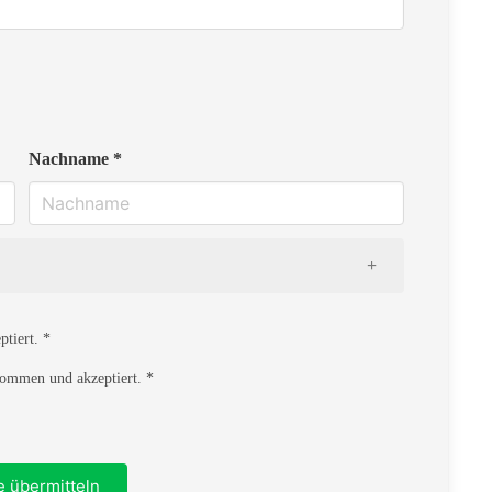
Nachname *
tiert. *
ommen und akzeptiert. *
Ort
e übermitteln