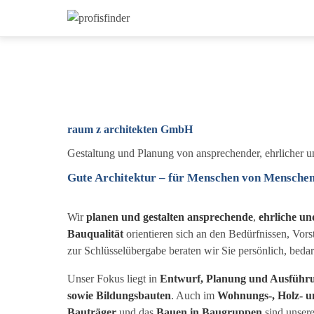
raum z architekten GmbH
Gestaltung und Planung von ansprechender, ehrlicher un
Gute Architektur – für Menschen von Mensche
Wir
planen und gestalten
ansprechende
,
ehrliche un
Bauqualität
orientieren sich an den Bedürfnissen, Vorst
zur Schlüsselübergabe beraten wir Sie persönlich, bedar
Unser Fokus liegt in
Entwurf, Planung und Ausführ
sowie Bildungsbauten
. Auch im
Wohnungs-, Holz- u
Bauträger
und das
Bauen in Baugruppen
sind unsere