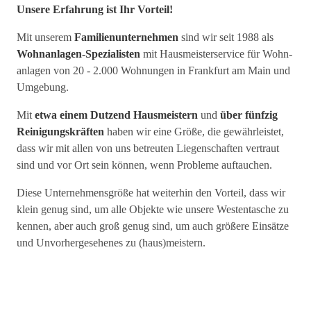
Unsere Erfahrung ist Ihr Vorteil!
Mit unserem
Familien­unter­nehmen
sind wir seit 1988 als
Wohn­anlagen-Spezia­listen
mit Haus­meister­service für Wohn­
anlagen von 20 - 2.000 Wohnungen in Frank­furt am Main und
Umgebung.
Mit
etwa einem Dutzend Haus­meistern
und
über fünfzig
Reini­gungs­kräften
haben wir eine Größe, die gewähr­leistet,
dass wir mit allen von uns betreuten Liegen­schaften vertraut
sind und vor Ort sein können, wenn Probleme auf­tauchen.
Diese Unter­nehmens­größe hat weiter­hin den Vorteil, dass wir
klein genug sind, um alle Objekte wie unsere Westen­tasche zu
kennen, aber auch groß genug sind, um auch größere Einsätze
und Un­vorher­gesehenes zu (haus)meistern.