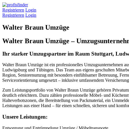
Registrieren
Login
Registrieren
Login
Walter Braun Umzüge
Walter Braun Umzüge – Umzugsunternehm
Ihr starker Umzugspartner im Raum Stuttgart, Lud
Walter Braun Umzüge ist ein professionelles Umzugsunternehmen aus 
Ludwigsburg und Tübingen. Das Team aus eigens geschulten Mitarbeit
Region, Seniorenumzug mit besonders einfühlsamer Betreuung, Fernumz
Serviceorientierung umgesetzt – inklusive umfassendem Versicherun
Zum Leistungsportfolio von Walter Braun Umzüge gehören Privatum
deutlich erleichtern. Dazu zählen professionelle Möbel- und Küchenmo
Halteverbotszonen, die Bereitstellung von Packmaterial, ein Umme
Leistungen aus einer Hand – für einen schnellen, sicheren und komf
Unsere Leistungen:
Entsorgung und Entrümpelung
Umzüge / Möbeltransporte