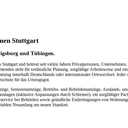
en Stuttgart
wigsburg und Tübingen.
Stuttgart und betreut seit vielen Jahren Privatpersonen, Unternehmen
enden steht für verlässliche Planung, sorgfältige Arbeitsweise und 
ug innerhalb Deutschlands oder internationaler Ortswechsel: Jeder Auf
gsschutz für das Umzugsgut.
züge, Seniorenumzüge, Betriebs- und Behördenumzüge, Auslands- un
ntagen (inklusive Anpassungen durch Schreiner), ein sorgfältiger Packs
ldeservice bei Behörden sowie gründliche Endreinigungen von Wohnung
ortablen Neuanfang am neuen Standort.