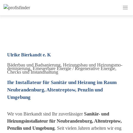
Ulrike Bierkandt e. K
Bäder­bau und Bad­sanie­rung, Heizungs­bau und Hei­zungs­mo­
der­ni­sie­rung, Erneuer­bare Ener­gie / Rege­nera­tive Ener­gie,
Checks und In­stand­hal­tung
Ihr Installateur für Sanitär und Heizung im Raum
Neubrandenburg, Altentreptow, Penzlin und
Umgebung
Wir von Bierkandt sind Ihr zuverlässiger
Sanitär- und
Heizungs­instal­lateur für Neubrandenburg, Altentreptow,
Penzlin und Umgebung
. Seit vielen Jahren arbeiten wir eng